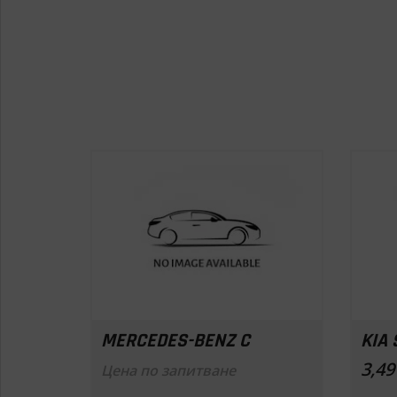
н
MERCEDES-BENZ C
KIA
 2025г.
3,49
Цена по запитване