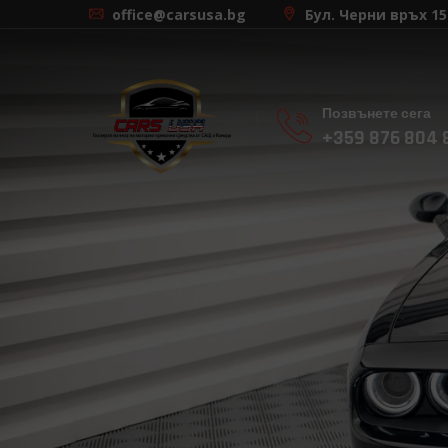
office@carsusa.bg
Бул. Черни връх 15
Позвънете сега
+359 876 804 