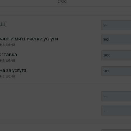
САЩ
ане и митнически услуги
ана цена
оставка
ана цена
а за услуга
ана цена