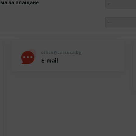
ума за плащане
office@carsusa.bg
E-mail