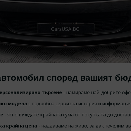
ИЗПРАТИ ЗАПИТВА
автомобил според вашият бюдж
персонализирано търсене -
намираме най-добрите офер
лко модела
с подробна сервизна история и информаци
те
- ясно виждате крайната сума от покупката до достав
ка крайна цена
- наддаваме на живо, за да спечелим а