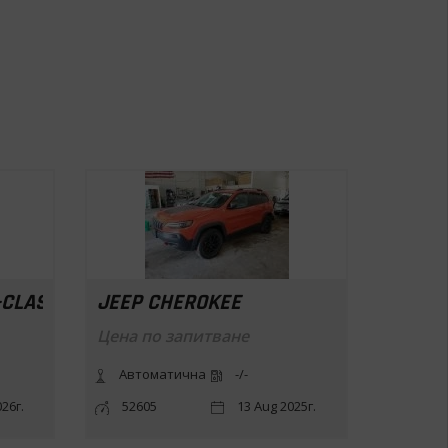
-CLASS
JEEP CHEROKEE
JEEP 
10,900
Цена по запитване
Автоматична
-/-
Авто
26г.
52605
13 Aug 2025г.
3398