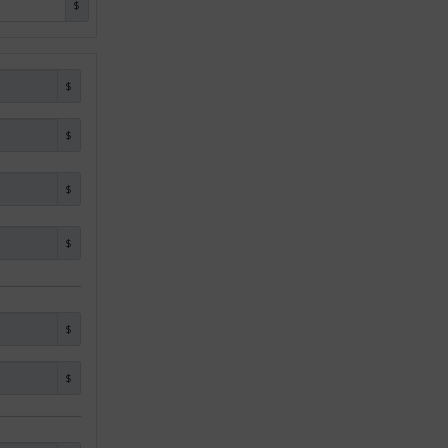
$
$
$
$
$
$
$