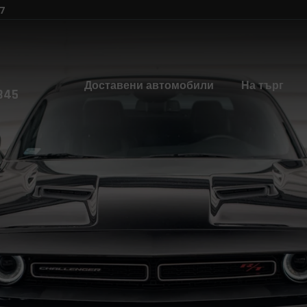
7
Доставени автомобили
На търг
845
Безплатна консултаци
С нашата помощ, изборът на вашата мечтан
толкова лесен! Регистрирай се за безплатна
Изберете марка ...
Изб