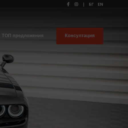
|
БГ
EN
ТОП предложения
Консултация
×
я
а кола никога не е бил
 консултация сега!
ерете модел ...