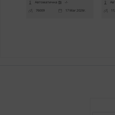
Автоматична
-/-
Ав
76009
17 Mar 2026г.
11