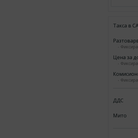
Такса в 
Разтоварв
- Фиксир
Цена за д
- Фиксир
Комисионн
- Фиксир
ДДС
Мито