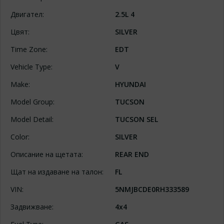
Двигател:
2.5L 4
Цвят:
SILVER
Time Zone:
EDT
Vehicle Type:
V
Make:
HYUNDAI
Model Group:
TUCSON
Model Detail:
TUCSON SEL
Color:
SILVER
Описание на щетата:
REAR END
Щат на издаване на талон:
FL
VIN:
5NMJBCDE0RH333589
Задвижване:
4x4