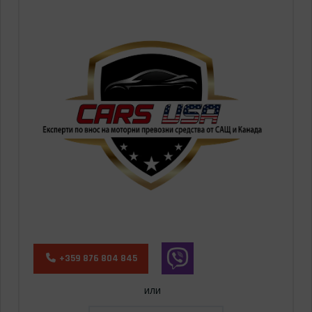
+359 876 804 845
или