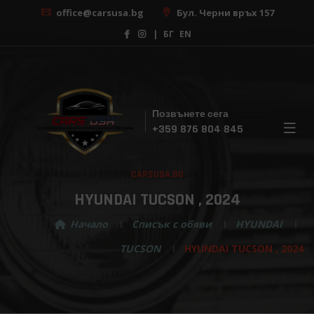
office@carsusa.bg
Бул. Черни връх 157
|
БГ
EN
Позвънете сега
×
+359 876 804 845
Безплатна консултация
CARSUSA.BG
С нашата помощ, изборът на вашата мечтана
кола никога не е бил толкова лесен! Регистрирай
HYUNDAI TUCSON , 2024
се за безплатна консултация сега!
Начало
Списък с обяви
HYUNDAI
TUCSON
HYUNDAI TUCSON , 2024
Изберете марка ...