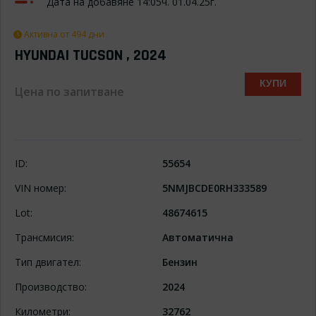
Дата на добавяне 14:05ч. 01.04.25г.
Активна от 494 дни
HYUNDAI TUCSON , 2024
КУПИ
Цена по запитване
ID:
55654
VIN номер:
5NMJBCDE0RH333589
Lot:
48674615
Трансмисия:
Автоматична
Тип двигател:
Бензин
Производство:
2024
Километри:
32762