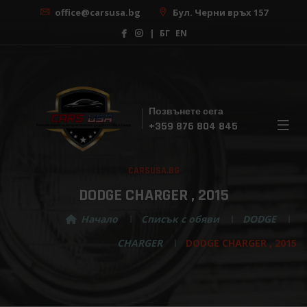
office@carsusa.bg
Бул. Черни връх 157
|
БГ
EN
Позвънете сега
×
+359 876 804 845
Безплатна консултация
CARSUSA.BG
С нашата помощ, изборът на вашата мечтана
кола никога не е бил толкова лесен! Регистрирай
DODGE CHARGER , 2015
се за безплатна консултация сега!
Начало
Списък с обяви
DODGE
CHARGER
DODGE CHARGER , 2015
Изберете марка ...