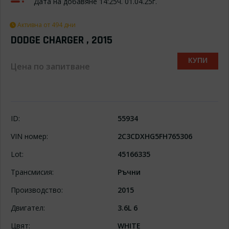
Дата на добавяне 14:25ч. 01.04.25г.
Активна от 494 дни
DODGE CHARGER , 2015
КУПИ
Цена по запитване
ID:
55934
VIN номер:
2C3CDXHG5FH765306
Lot:
45166335
Трансмисия:
Ръчни
Производство:
2015
Двигател:
3.6L 6
Цвят:
WHITE