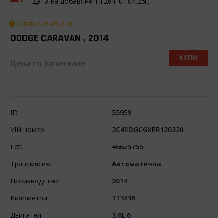
Дата на добавяне 14:26ч. 01.04.25г.
Активна от 491 дни
DODGE CARAVAN , 2014
КУПИ
Цена по запитване
ID:
55959
VIN номер:
2C4RDGCGXER120320
Lot:
46625755
Трансмисия:
Автоматична
Производство:
2014
Километри:
113436
Двигател:
3.6L 6