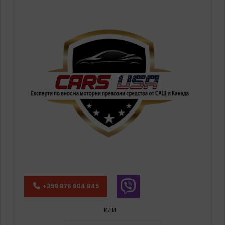
+359 876 804 845
или