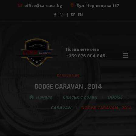
office@carsusa.bg
Бул. Черни връх 157
|
БГ
EN
Позвънете сега
×
+359 876 804 845
Безплатна консултация
CARSUSA.BG
С нашата помощ, изборът на вашата мечтана
кола никога не е бил толкова лесен! Регистрирай
DODGE CARAVAN , 2014
се за безплатна консултация сега!
Начало
Списък с обяви
DODGE
CARAVAN
DODGE CARAVAN , 2014
Изберете марка ...