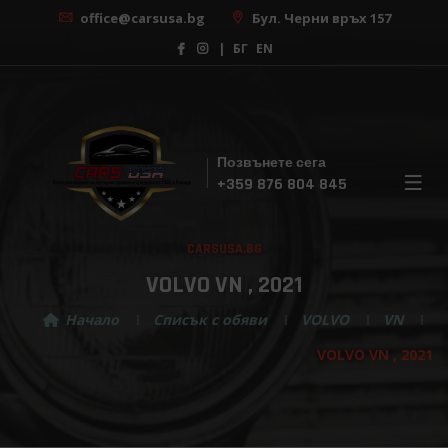
office@carsusa.bg
Бул. Черни връх 157
|
БГ
EN
Позвънете сега
×
+359 876 804 845
Безплатна консултация
CARSUSA.BG
С нашата помощ, изборът на вашата мечтана
кола никога не е бил толкова лесен! Регистрирай
VOLVO VN , 2021
се за безплатна консултация сега!
Начало
Списък с обяви
VOLVO
VN
VOLVO VN , 2021
Изберете марка ...