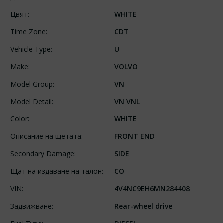
Цвят:
WHITE
Time Zone:
CDT
Vehicle Type:
U
Make:
VOLVO
Model Group:
VN
Model Detail:
VN VNL
Color:
WHITE
Описание на щетата:
FRONT END
Secondary Damage:
SIDE
Щат на издаване на талон:
CO
VIN:
4V4NC9EH6MN284408
Задвижване:
Rear-wheel drive