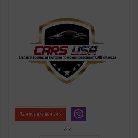
+359 876 804 845
или