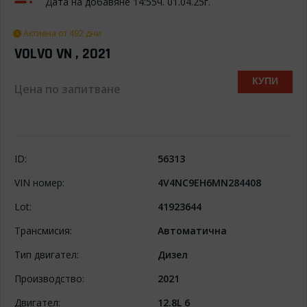
Дата на добавяне 14:55ч. 01.04.25г.
Активна от 492 дни
VOLVO VN , 2021
КУПИ
Цена по запитване
ID:
56313
VIN номер:
4V4NC9EH6MN284408
Lot:
41923644
Трансмисия:
Автоматична
Тип двигател:
Дизел
Производство:
2021
Двигател:
12.8L 6