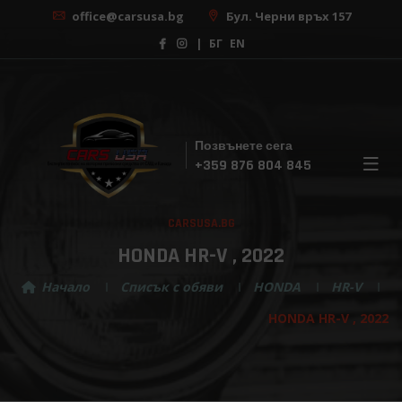
office@carsusa.bg
Бул. Черни връх 157
|
БГ
EN
Позвънете сега
×
+359 876 804 845
Безплатна консултация
CARSUSA.BG
С нашата помощ, изборът на вашата мечтана
кола никога не е бил толкова лесен! Регистрирай
HONDA HR-V , 2022
се за безплатна консултация сега!
Начало
Списък с обяви
HONDA
HR-V
HONDA HR-V , 2022
Изберете марка ...