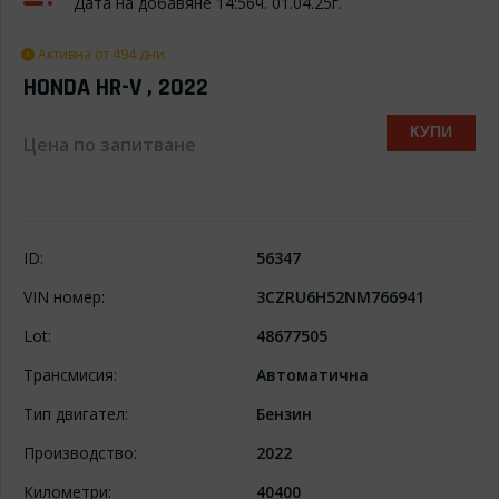
Дата на добавяне 14:56ч. 01.04.25г.
Активна от 494 дни
HONDA HR-V , 2022
КУПИ
Цена по запитване
ID:
56347
VIN номер:
3CZRU6H52NM766941
Lot:
48677505
Трансмисия:
Автоматична
Тип двигател:
Бензин
Производство:
2022
Километри:
40400