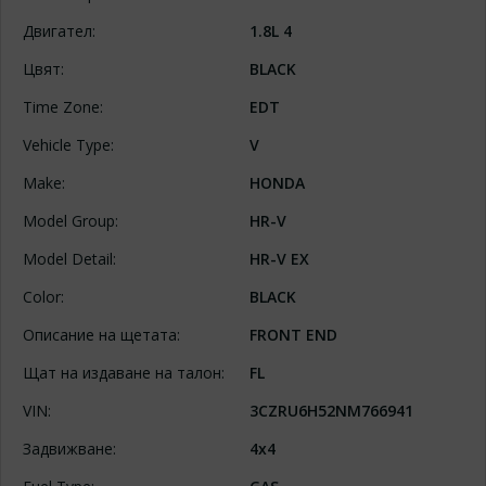
Двигател:
1.8L 4
Цвят:
BLACK
Time Zone:
EDT
Vehicle Type:
V
Make:
HONDA
Model Group:
HR-V
Model Detail:
HR-V EX
Color:
BLACK
Описание на щетата:
FRONT END
Щат на издаване на талон:
FL
VIN:
3CZRU6H52NM766941
Задвижване:
4x4