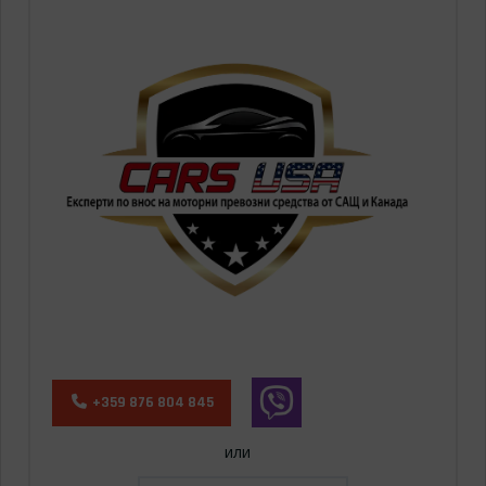
+359 876 804 845
или