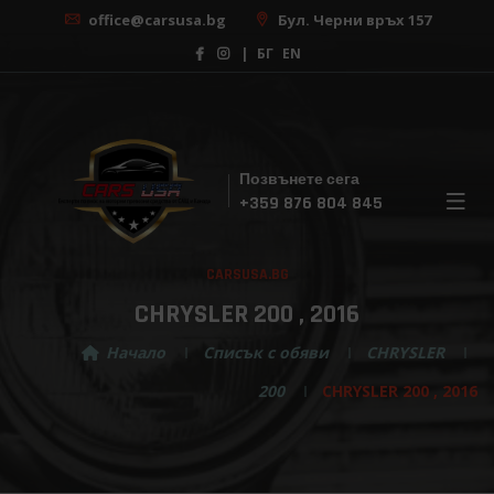
office@carsusa.bg
Бул. Черни връх 157
|
БГ
EN
Позвънете сега
×
+359 876 804 845
Безплатна консултация
CARSUSA.BG
С нашата помощ, изборът на вашата мечтана
кола никога не е бил толкова лесен! Регистрирай
CHRYSLER 200 , 2016
се за безплатна консултация сега!
Начало
Списък с обяви
CHRYSLER
200
CHRYSLER 200 , 2016
Изберете марка ...