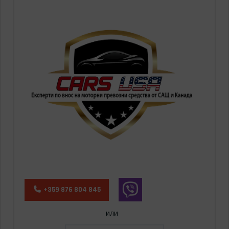
+359 876 804 845
или