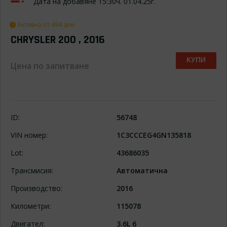
Дата на добавяне 15:30ч. 01.04.25г.
Активна от 494 дни
CHRYSLER 200 , 2016
КУПИ
Цена по запитване
ID:
56748
VIN номер:
1C3CCCEG4GN135818
Lot:
43686035
Трансмисия:
Автоматична
Производство:
2016
Километри:
115078
Двигател:
3.6L 6